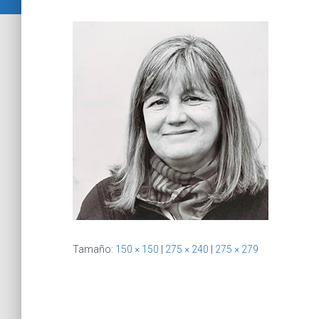
Tamaño:
150 × 150
|
275 × 240
|
275 × 279