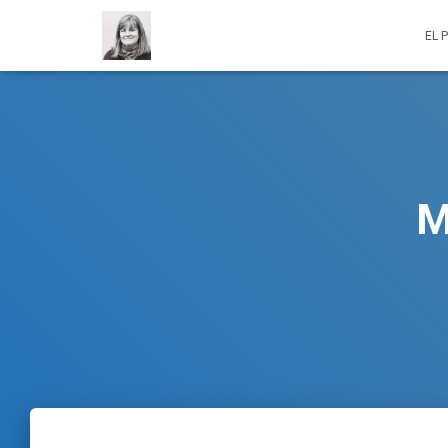
EL 
M