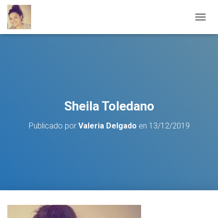
C
A
M
B
I
A
R
M
O
Sheila Toledano
D
O
Publicado por
Valeria Delgado
en
13/12/2019
D
E
N
A
V
E
G
A
C
I