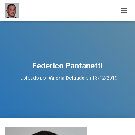
C
A
M
B
I
A
R
M
O
Federico Pantanetti
D
O
Publicado por
Valeria Delgado
en
13/12/2019
D
E
N
A
V
E
G
A
C
I