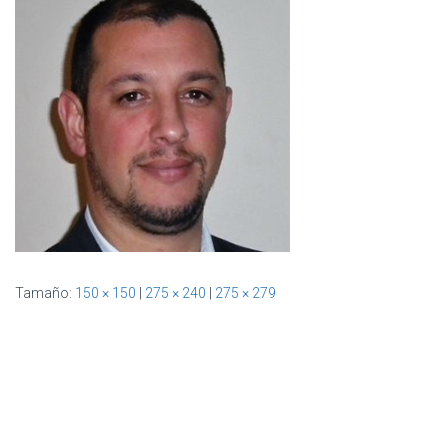
Ó
N
Tamaño:
150 × 150
|
275 × 240
|
275 × 279