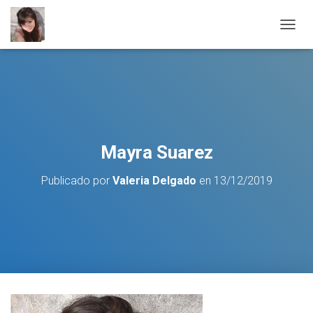
C
A
M
B
I
A
R
M
O
Mayra Suarez
D
O
Publicado por
Valeria Delgado
en
13/12/2019
D
E
N
A
V
E
G
A
C
I