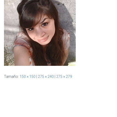
Ó
N
Tamaño:
150 × 150
|
275 × 240
|
275 × 279