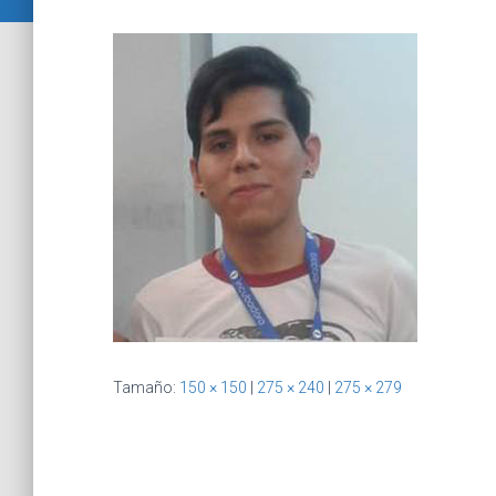
Tamaño:
150 × 150
|
275 × 240
|
275 × 279