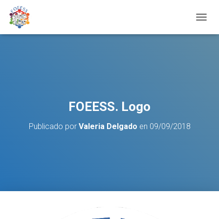
C
A
M
B
I
A
R
M
O
FOEESS. Logo
D
O
Publicado por
Valeria Delgado
en
09/09/2018
D
E
N
A
V
E
G
A
C
I