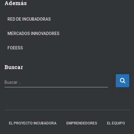
Además
RED DE INCUBADORAS
MERCADOS INNOVADORES
FOEESS
Buscar
B
Buscar …
u
s
c
a
r
:
EL PROYECTO INCUBADORA
EMPRENDEDORES
EL EQUIPO