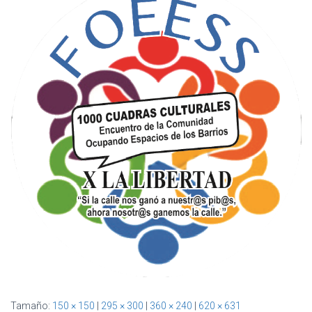
Ó
N
Tamaño:
150 × 150
|
295 × 300
|
360 × 240
|
620 × 631