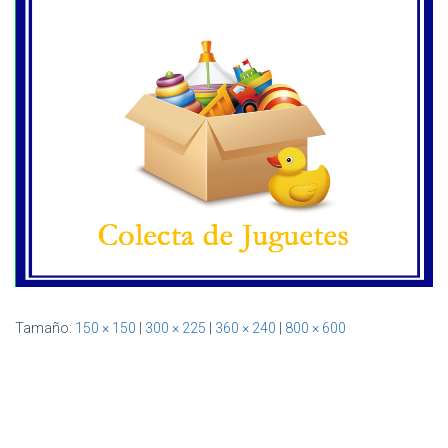
Ó
N
Tamaño:
150 × 150
|
300 × 225
|
360 × 240
|
800 × 600