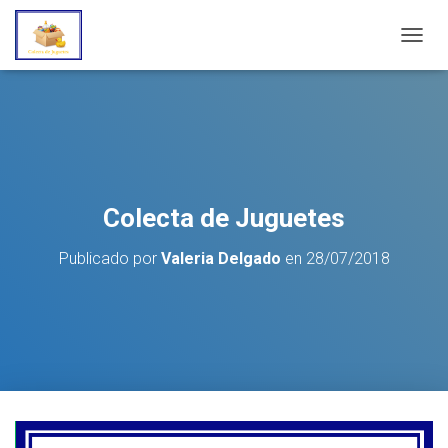
C
A
M
B
I
A
R
M
O
Colecta de Juguetes
D
O
Publicado por
Valeria Delgado
en
28/07/2018
D
E
N
A
V
E
G
A
C
I