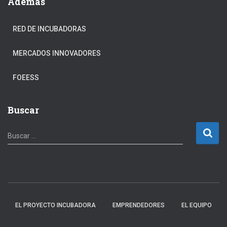
Además
RED DE INCUBADORAS
MERCADOS INNOVADORES
FOEESS
Buscar
B
Buscar …
u
s
c
a
r
:
EL PROYECTO INCUBADORA
EMPRENDEDORES
EL EQUIPO