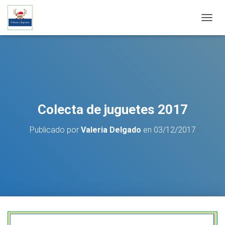
C
A
M
B
I
A
R
M
O
Colecta de juguetes 2017
D
O
Publicado por
Valeria Delgado
en
03/12/2017
D
E
N
A
V
E
G
A
C
I