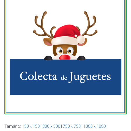
Ó
N
Tamaño:
150 × 150
|
300 × 300
|
750 × 750
|
1080 × 1080