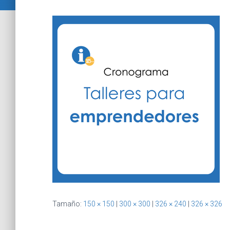
Tamaño:
150 × 150
|
300 × 300
|
326 × 240
|
326 × 326