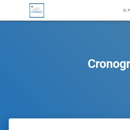
EL 
Cronogr