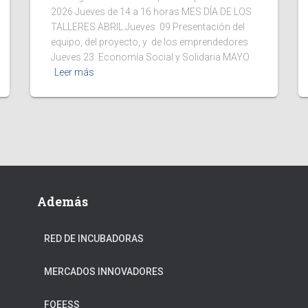
2026 Jueves de 14 a 16 horas MES DÍA DE LOS
TALLERES ABRIL Jueves 09 Presentación del
equipo, del proyecto, y de los emprendedores
Jueves 23 Economía Social y Solidaria MAYO
Leer más
Además
RED DE INCUBADORAS
MERCADOS INNOVADORES
FOEESS