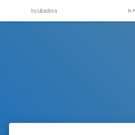
Incubadora
EL 