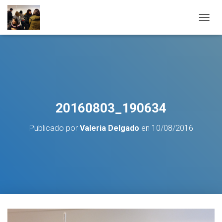
C
A
M
B
I
A
R
M
O
20160803_190634
D
O
Publicado por
Valeria Delgado
en
10/08/2016
D
E
N
A
V
E
G
A
C
I