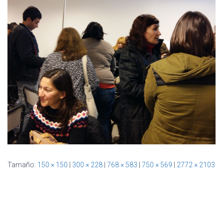
Ó
N
Tamaño:
150 × 150
|
300 × 228
|
768 × 583
|
750 × 569
|
2772 × 2103