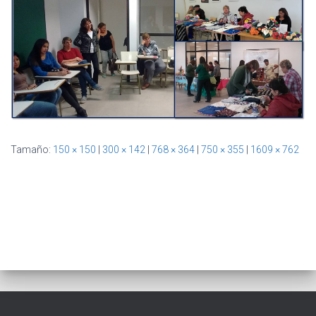
Ó
N
Tamaño:
150 × 150
|
300 × 142
|
768 × 364
|
750 × 355
|
1609 × 762