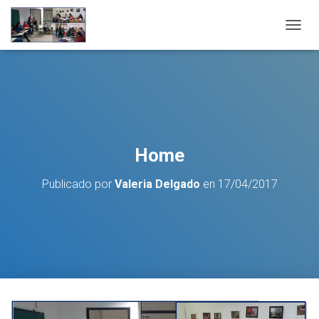
C
A
M
B
I
A
R
M
O
Home
D
O
Publicado por
Valeria Delgado
en
17/04/2017
D
E
N
A
V
E
G
A
C
I