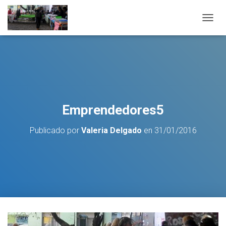
C
A
M
B
I
A
R
M
O
Emprendedores5
D
O
Publicado por
Valeria Delgado
en
31/01/2016
D
E
N
A
V
E
G
A
C
I