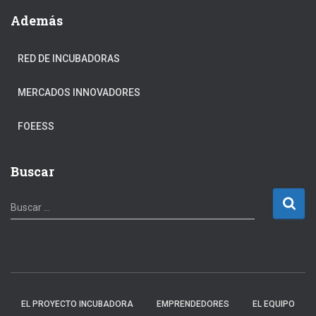
Además
RED DE INCUBADORAS
MERCADOS INNOVADORES
FOEESS
Buscar
B
Buscar …
u
s
c
a
r
:
EL PROYECTO INCUBADORA
EMPRENDEDORES
EL EQUIPO