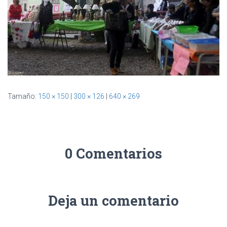
Ó
N
Tamaño:
150 × 150
|
300 × 126
|
640 × 269
0 Comentarios
Deja un comentario