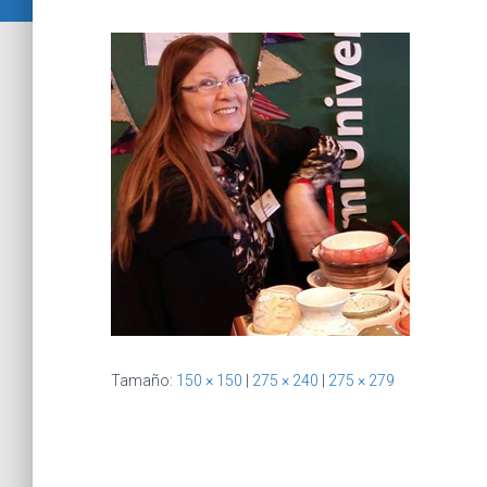
Tamaño:
150 × 150
|
275 × 240
|
275 × 279