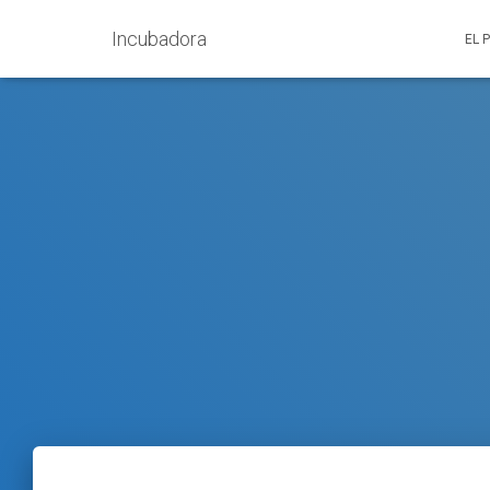
Incubadora
EL 