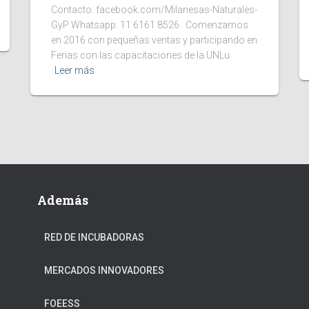
Contacto: facebook.com/Milanesas-Naturales-
GyP Whatsapp: 11 6161 8526 Comenzamos
en 2016 con pequeñas ventas y participando en
Ferias con las capacitaciones de la UNLu
Leer más
Además
RED DE INCUBADORAS
MERCADOS INNOVADORES
FOEESS