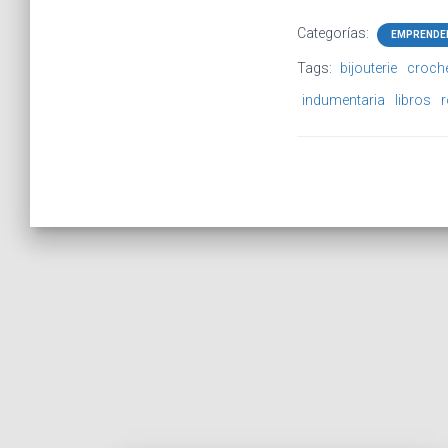
Categorías:
EMPRENDE
Tags:
bijouterie
croch
indumentaria
libros
r