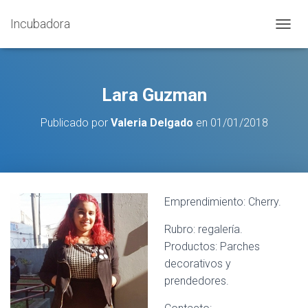
Incubadora
C
A
M
B
I
Lara Guzman
A
R
Publicado por
Valeria Delgado
en
01/01/2018
M
O
D
O
D
E
Emprendimiento: Cherry.
N
A
Rubro: regalería.
V
E
Productos: Parches
G
decorativos y
A
prendedores.
C
I