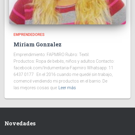
EMPRENDEDORES
Miriam Gonzalez
Emprendimiento: FAPMIRO Rubro: Textil.
Productos: Ropa de bebés, niños y adultos Contacto:
facebook.com/Indumentaria-Fapmiro Whatsapp: 11
6437 0177 En el 2016 cuando me quedé sin trabajo,
comencé vendiendo mi productos en el barrio. De
las mejores cosas que
Leer más
Novedades