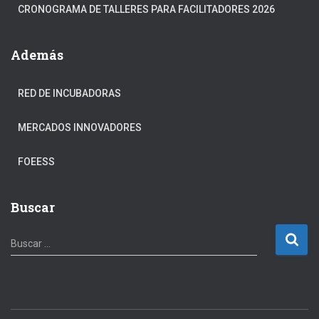
CRONOGRAMA DE TALLERES PARA FACILITADORES 2026
Además
RED DE INCUBADORAS
MERCADOS INNOVADORES
FOEESS
Buscar
B
Buscar …
u
s
c
a
r