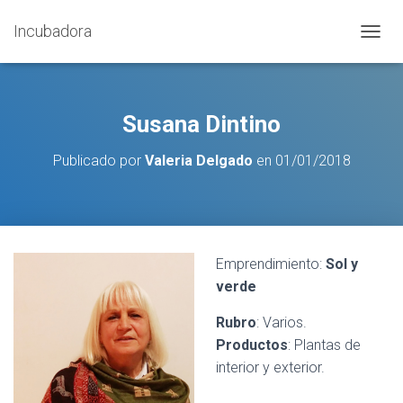
Incubadora
C
A
M
B
I
Susana Dintino
A
R
Publicado por
Valeria Delgado
en
01/01/2018
M
O
D
O
D
E
Emprendimiento:
Sol y
N
verde
A
V
E
Rubro
: Varios.
G
Productos
: Plantas de
A
interior y exterior.
C
I