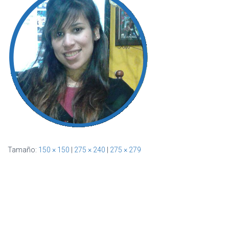
Ó
N
Tamaño:
150 × 150
|
275 × 240
|
275 × 279