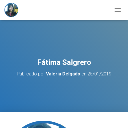
C
A
M
B
I
A
R
M
O
Fátima Salgrero
D
O
Publicado por
Valeria Delgado
en
25/01/2019
D
E
N
A
V
E
G
A
C
I