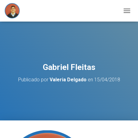
C
A
M
B
I
A
R
M
O
Gabriel Fleitas
D
O
Publicado por
Valeria Delgado
en
15/04/2018
D
E
N
A
V
E
G
A
C
I