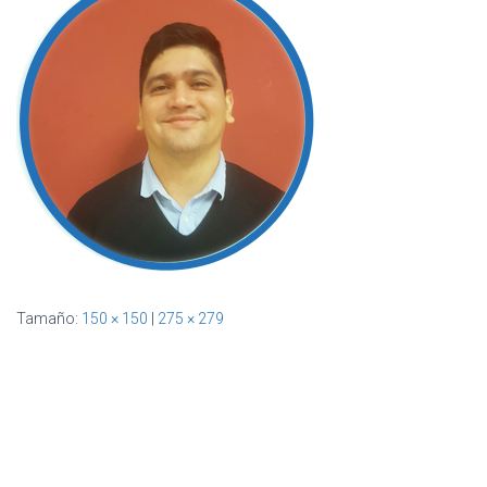
Ó
N
Tamaño:
150 × 150
|
275 × 279