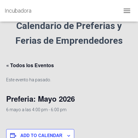
Incubadora
C
A
Calendario de
Preferias
y
M
B
Ferias de Emprendedores
I
A
R
M
O
« Todos los Eventos
D
O
Este evento ha pasado.
D
E
N
Preferia: Mayo 2026
A
V
E
6 mayo a las 4:00 pm
-
6:00 pm
G
A
C
I
ADD TO CALENDAR