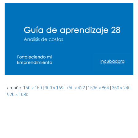
Ó
N
Tamaño:
150 × 150
|
300 × 169
|
750 × 422
|
1536 × 864
|
360 × 240
|
1920 × 1080