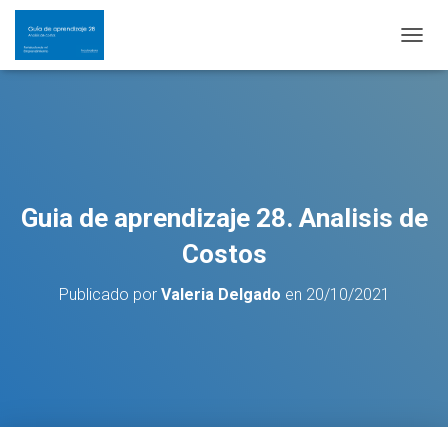
C
A
M
B
I
A
R
M
O
Guia de aprendizaje 28. Analisis de
D
O
Costos
D
E
Publicado por
Valeria Delgado
en
20/10/2021
N
A
V
E
G
A
C
I