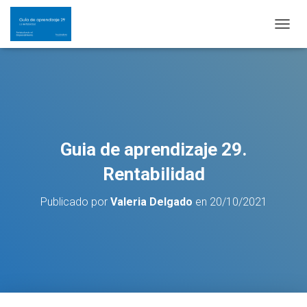
C
A
M
B
I
A
R
M
O
Guia de aprendizaje 29.
D
O
Rentabilidad
D
E
Publicado por
Valeria Delgado
en
20/10/2021
N
A
V
E
G
A
C
I