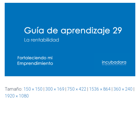
Ó
N
Tamaño:
150 × 150
|
300 × 169
|
750 × 422
|
1536 × 864
|
360 × 240
|
1920 × 1080