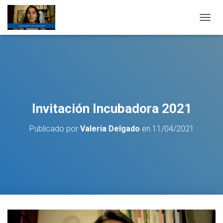
C
A
M
B
I
A
R
M
O
Invitación Incubadora 2021
D
O
Publicado por
Valeria Delgado
en
11/04/2021
D
E
N
A
V
E
G
A
C
I