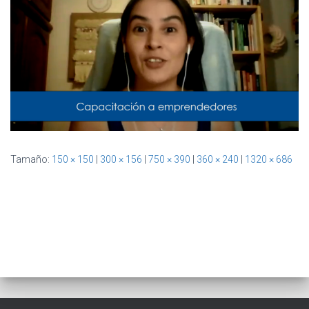
Ó
N
Tamaño:
150 × 150
|
300 × 156
|
750 × 390
|
360 × 240
|
1320 × 686