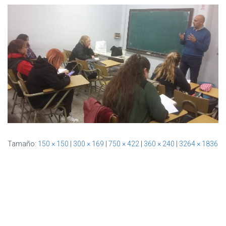
Ó
N
Tamaño:
150 × 150
|
300 × 169
|
750 × 422
|
360 × 240
|
3264 × 1836