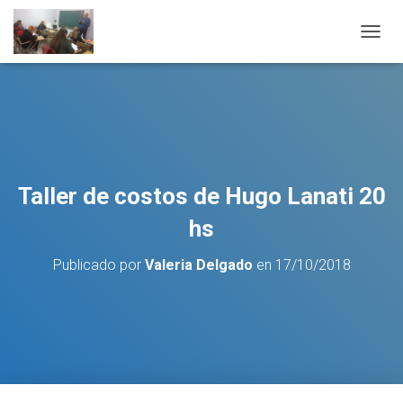
C
A
M
B
I
A
R
M
O
Taller de costos de Hugo Lanati 20
D
O
hs
D
E
Publicado por
Valeria Delgado
en
17/10/2018
N
A
V
E
G
A
C
I