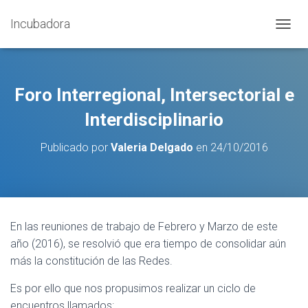
Incubadora
C
A
M
B
I
Foro Interregional, Intersectorial e
A
R
Interdisciplinario
M
O
Publicado por
Valeria Delgado
en
24/10/2016
D
O
D
E
N
A
En las reuniones de trabajo de Febrero y Marzo
de este
V
año (2016), se resolvió que era tiempo de consolidar aún
E
G
más la constitución de las Redes.
A
C
Es por ello que nos propusimos realizar un ciclo de
I
encuentros llamados: