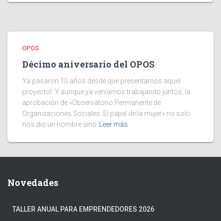
OPOS
Décimo aniversario del OPOS
Ya pasaron 10 años desde que presentamos aquel
proyecto!. Y aunque ya veníamos trabajando juntos, la
aprobación de «Observatorio Permanente de
Organizaciones Sociales: El papel de la mujer» no solo
nos dio un nombre sino
Leer más
Novedades
TALLER ANUAL PARA EMPRENDEDORES 2026