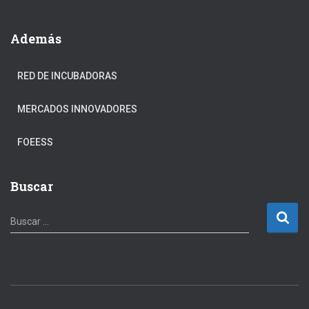
Además
RED DE INCUBADORAS
MERCADOS INNOVADORES
FOEESS
Buscar
B
Buscar …
u
s
c
a
r
: