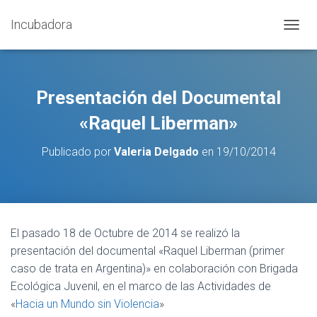
Incubadora
C
A
M
B
I
Presentación del Documental
A
R
«Raquel Liberman»
M
O
Publicado por
Valeria Delgado
en
19/10/2014
D
O
D
E
N
A
El pasado 18 de Octubre de 2014 se realizó la
V
presentación del documental «Raquel Liberman (primer
E
G
caso de trata en Argentina)» en colaboración con Brigada
A
Ecológica Juvenil, en el marco de las Actividades de
C
«
Hacia un Mundo sin Violencia
»
I