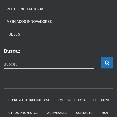
RED DE INCUBADORAS
MERCADOS INNOVADORES
FOEESS
Buscar
B
Buscar …
u
s
c
a
r
:
EL PROYECTO INCUBADORA
EMPRENDEDORES
EL EQUIPO
OTROS PROYECTOS
ACTIVIDADES
CONTACTO
2026