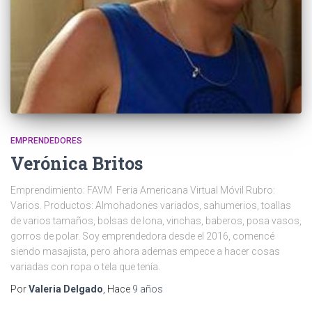
EMPRENDEDORES
Verónica Britos
Emprendimiento: FAVM Feria Americana Virtual Móvil Rubro:
Varios. Productos: Almohadones variados, sahumerios, toallas
de varios tamaños, bolsas de lona, vinchas, baberos, posa vasos,
gorros de polar. Soy emprendedora desde el 2016, comencé
siendo masajista, pero ahora ademas empece a hacer cosas
variadas con ropa o tela que tenía.
Por
Valeria Delgado
, Hace
9 años