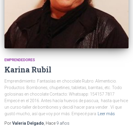
EMPRENDEDORES
Karina Rubil
Emprendimiento: Fantasías en chocolate Rubro: Alimenticio.
Productos: Bombones, chupetines, tabletas, barritas, etc. Todo
golosinas en chocolate Contacto: Whatsapp: 154157 7817
Empecé en el 2016. Antes hacía huevos de pascua, hasta que hice
un curso-taller de bombones y decidí hacer para vender . Ví que
gustó mucho, así que voy por más. Empecé para
Leer más
Por
Valeria Delgado
, Hace
9 años