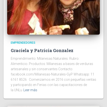
EMPRENDEDORES
Graciela y Patricia Gonzalez
Emprendimiento: Milanesas Naturales. Rubro:
Alimenticio. Productos: Milanesas a bases de verduras
artesanales y sin conservantes Contacto:
facebook.com/Milanesas-Naturales-GyP Whatsapp: 11
6161 8526 Comenzamos en 2016 con pequeñas ventas
y participando en Ferias con las capacitaciones de
la UNLu
Leer más