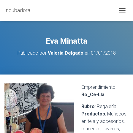
Incubadora
C
A
M
B
I
Eva Minatta
A
R
Publicado por
Valeria Delgado
en
01/01/2018
M
O
D
O
D
E
Emprendimiento:
N
Ro_Ce-Lla
A
V
E
Rubro
: Regalería.
G
Productos
: Muñecos
A
en tela y accesorios,
C
I
muñecas, llaveros,