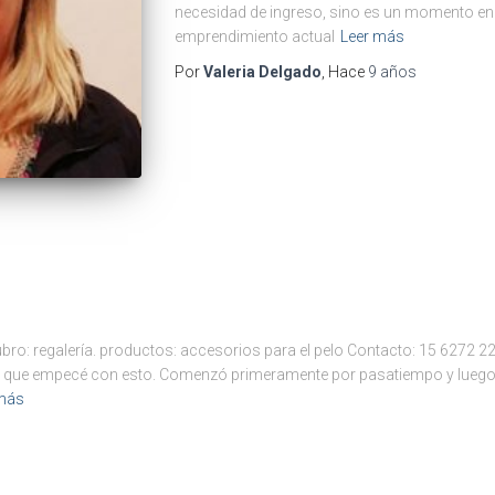
necesidad de ingreso, sino es un momento en q
emprendimiento actual
Leer más
Por
Valeria Delgado
, Hace
9 años
bro: regalería. productos: accesorios para el pelo Contacto: 15 6272 
o que empecé con esto. Comenzó primeramente por pasatiempo y luego
más