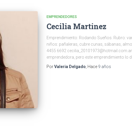
EMPRENDEDORES
Cecilia Martinez
Emprendimiento: Rodando Sueños. Rubro: vari
niños: pañaleras, cubre cunas, sábanas, alm
4455 6692 cecilia_20101973@hotmail.com.ar
emprendedora, pero este emprendimiento lo des
Por
Valeria Delgado
, Hace
9 años