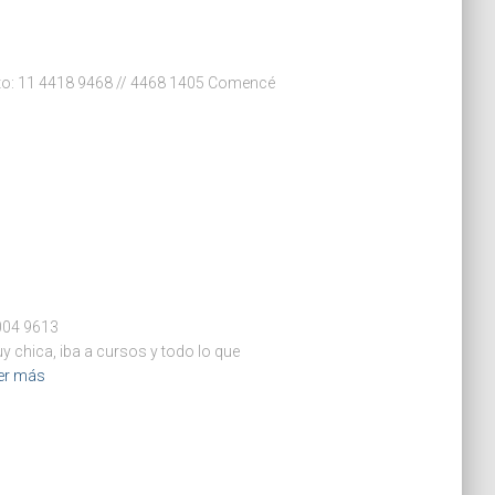
cto: 11 4418 9468 // 4468 1405 Comencé
6004 9613
chica, iba a cursos y todo lo que
er más