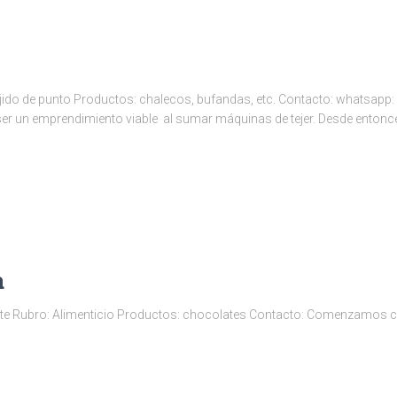
 Tejido de punto Productos: chalecos, bufandas, etc. Contacto: whatsa
a ser un emprendimiento viable al sumar máquinas de tejer. Desde entonc
a
te Rubro: Alimenticio Productos: chocolates Contacto: Comenzamos c