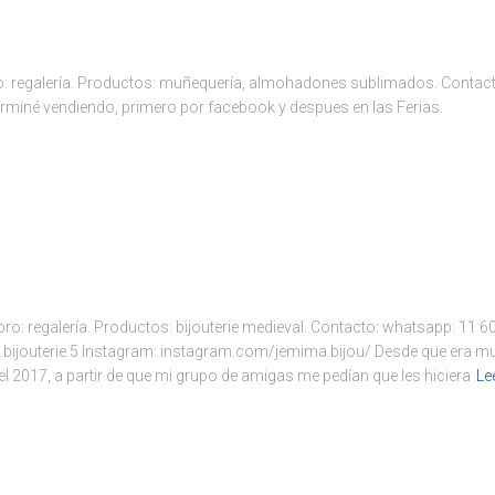
o: regalería. Productos: muñequería, almohadones sublimados. Conta
rminé vendiendo, primero por facebook y despues en las Ferias.
ro: regalería. Productos: bijouterie medieval. Contacto: whatsapp: 11 
jouterie.5 Instagram: instagram.com/jemima.bijou/ Desde que era muy 
el 2017, a partir de que mi grupo de amigas me pedían que les hiciera
Le