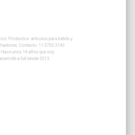
os. Productos: artículos para bebés y
ohadones. Contacto: 11 5703 3143
 Hace unos 14 años que soy
arrolle a full desde 2013.