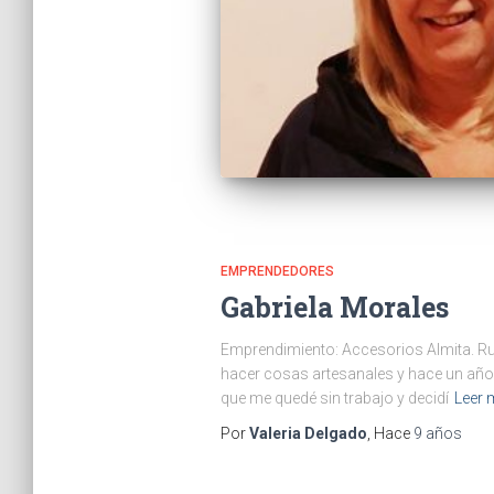
EMPRENDEDORES
Gabriela Morales
Emprendimiento: Accesorios Almita. Ru
hacer cosas artesanales y hace un añ
que me quedé sin trabajo y decidí
Leer 
Por
Valeria Delgado
, Hace
9 años