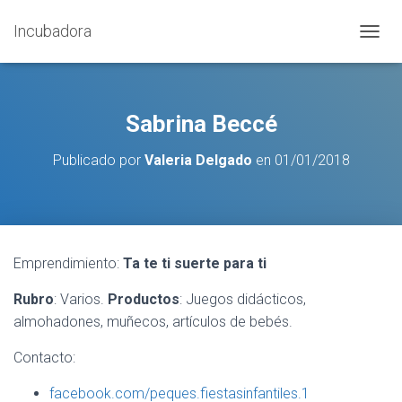
Incubadora
C
A
M
B
I
Sabrina Beccé
A
R
Publicado por
Valeria Delgado
en
01/01/2018
M
O
D
O
D
E
Emprendimiento:
Ta te ti suerte para ti
N
A
Rubro
: Varios.
Productos
: Juegos didácticos,
V
E
almohadones, muñecos, artículos de bebés.
G
A
Contacto:
C
I
facebook.com/peques.fiestasinfantiles.1