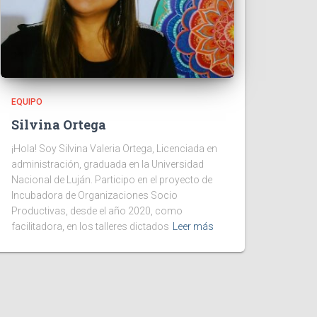
EQUIPO
Silvina Ortega
¡Hola! Soy Silvina Valeria Ortega, Licenciada en
administración, graduada en la Universidad
Nacional de Luján. Participo en el proyecto de
Incubadora de Organizaciones Socio
Productivas, desde el año 2020, como
facilitadora, en los talleres dictados
Leer más