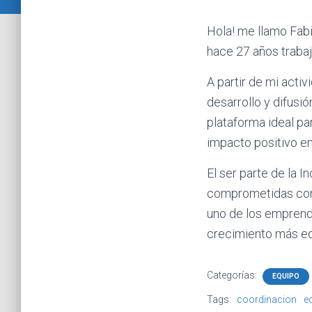
Hola! me llamo Fabi
hace 27 años trab
A partir de mi acti
desarrollo y difusi
plataforma ideal p
impacto positivo en
El ser parte de la 
comprometidas con 
uno de los emprend
crecimiento más eq
Categorías:
EQUIPO
Tags:
coordinacion
e