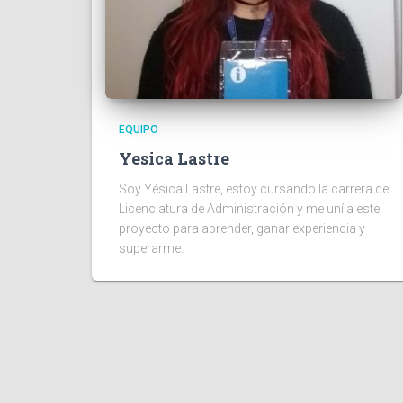
EQUIPO
Yesica Lastre
Soy Yésica Lastre, estoy cursando la carrera de
Licenciatura de Administración y me uní a este
proyecto para aprender, ganar experiencia y
superarme.