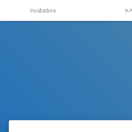
Incubadora
EL 