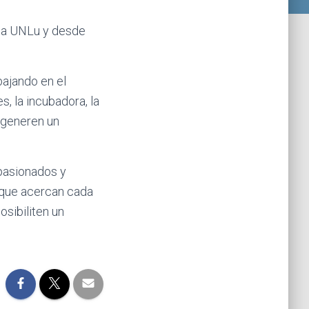
 la UNLu y desde
bajando en el
, la incubadora, la
 generen un
apasionados y
 que acercan cada
sibiliten un