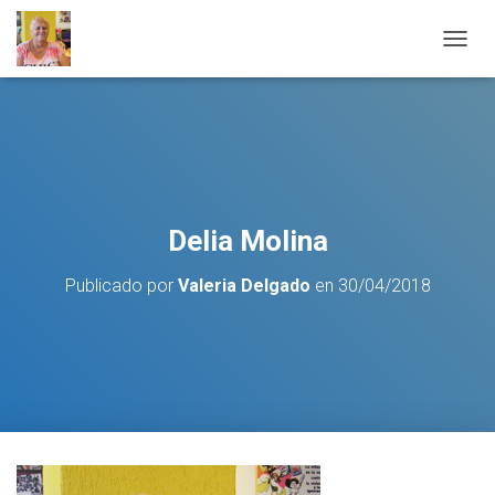
C
A
M
B
I
A
R
M
O
Delia Molina
D
O
Publicado por
Valeria Delgado
en
30/04/2018
D
E
N
A
V
E
G
A
C
I