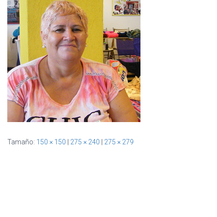
Ó
N
Tamaño:
150 × 150
|
275 × 240
|
275 × 279