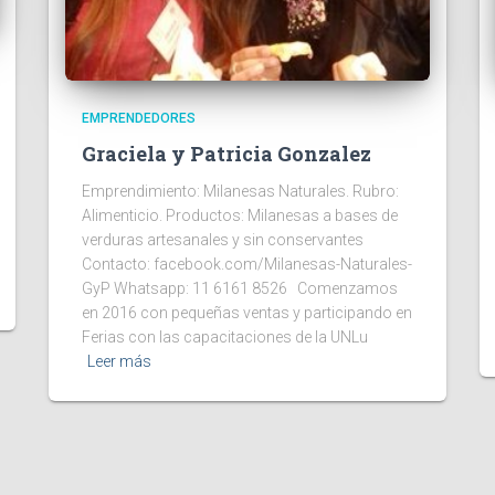
EMPRENDEDORES
Graciela y Patricia Gonzalez
Emprendimiento: Milanesas Naturales. Rubro:
Alimenticio. Productos: Milanesas a bases de
verduras artesanales y sin conservantes
Contacto: facebook.com/Milanesas-Naturales-
GyP Whatsapp: 11 6161 8526 Comenzamos
en 2016 con pequeñas ventas y participando en
Ferias con las capacitaciones de la UNLu
Leer más