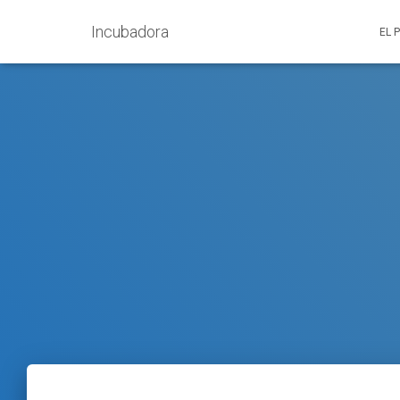
Incubadora
EL 