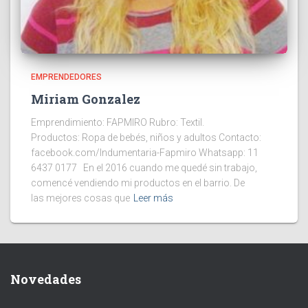
EMPRENDEDORES
Miriam Gonzalez
Emprendimiento: FAPMIRO Rubro: Textil.
Productos: Ropa de bebés, niños y adultos Contacto:
facebook.com/Indumentaria-Fapmiro Whatsapp: 11
6437 0177 En el 2016 cuando me quedé sin trabajo,
comencé vendiendo mi productos en el barrio. De
las mejores cosas que
Leer más
Novedades