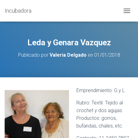
Incubadora
C
A
M
B
I
Leda y Genara Vazquez
A
R
Publicado por
Valeria Delgado
en
01/01/2018
M
O
D
O
D
E
Emprendimiento: G y L
N
A
Rubro: Textil. Tejido al
V
E
crochet y dos agujas.
G
Productos: gorros,
A
bufandas, chales, etc.
C
I