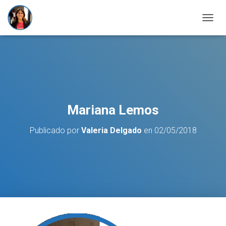
C
A
M
B
I
A
R
M
O
Mariana Lemos
D
O
Publicado por
Valeria Delgado
en
02/05/2018
D
E
N
A
V
E
G
A
C
I