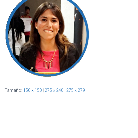
Ó
N
Tamaño:
150 × 150
|
275 × 240
|
275 × 279