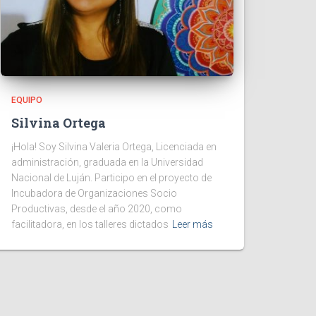
EQUIPO
Silvina Ortega
¡Hola! Soy Silvina Valeria Ortega, Licenciada en
administración, graduada en la Universidad
Nacional de Luján. Participo en el proyecto de
Incubadora de Organizaciones Socio
Productivas, desde el año 2020, como
facilitadora, en los talleres dictados
Leer más