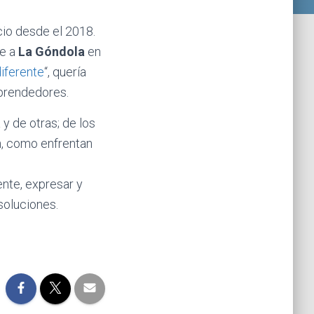
cio desde el 2018.
me a
La Góndola
en
diferente
“, quería
mprendedores.
y de otras; de los
n, como enfrentan
nte, expresar y
 soluciones.