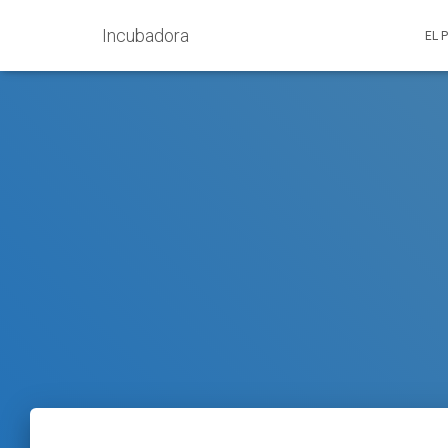
Incubadora
EL 