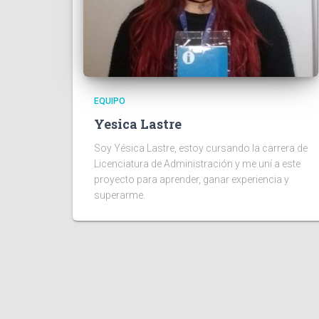
EQUIPO
Yesica Lastre
Soy Yésica Lastre, estoy cursando la carrera de
Licenciatura de Administración y me uní a este
proyecto para aprender, ganar experiencia y
superarme.